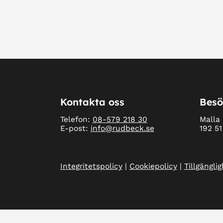
Kontakta oss
Besö
Telefon:
08-579 218 30
Malla 
E-post:
info@rudbeck.se
192 5
Integritetspolicy
|
Cookiepolicy
|
Tillgängli