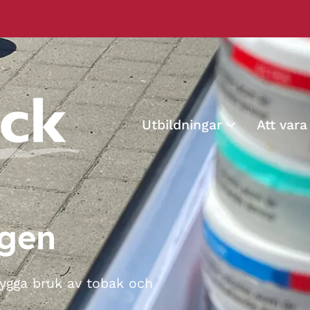
Utbildningar
Att vara
agen
gga bruk av tobak och