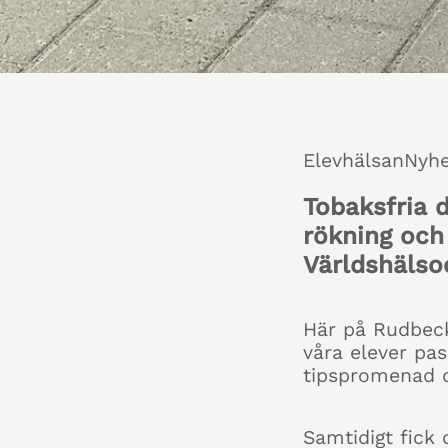
Elevhälsan
Nyhe
Tobaksfria 
rökning och 
Världshälso
Här på Rudbeck
våra elever pas
tipspromenad oc
Samtidigt fick 