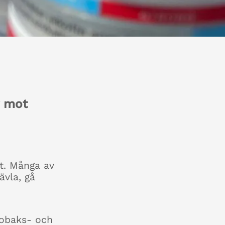
g mot
t. Många av
ävla, gå
 tobaks- och