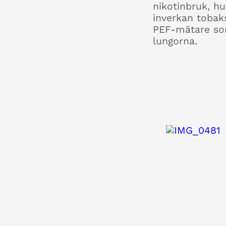
nikotinbruk, h
inverkan tobak
PEF-mätare s
lungorna.