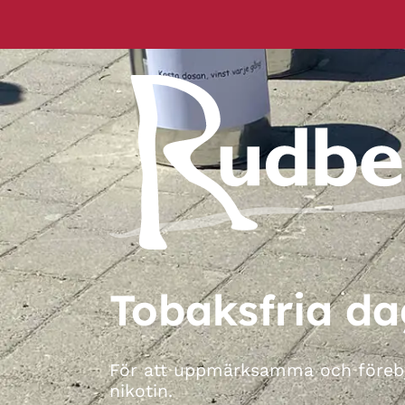
Tobaksfria d
För att uppmärksamma och föreby
nikotin.