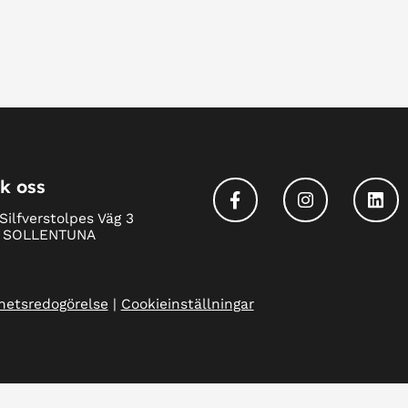
k oss
Silfverstolpes Väg 3
1 SOLLENTUNA
ghetsredogörelse
|
Cookieinställningar