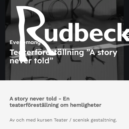
Evenemang
Teaterföreställning ”A story
never told”
A story never told - En
teaterföreställning om hemligheter
Av och med kursen Teater / scenisk gestaltning.