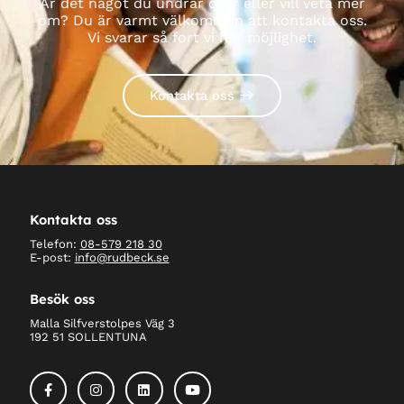
Är det något du undrar över eller vill veta mer
om? Du är varmt välkommen att kontakta oss.
Vi svarar så fort vi har möjlighet.
Kontakta oss
Kontakta oss
Telefon:
08-579 218 30
E-post:
info@rudbeck.se
Besök oss
Malla Silfverstolpes Väg 3
192 51 SOLLENTUNA