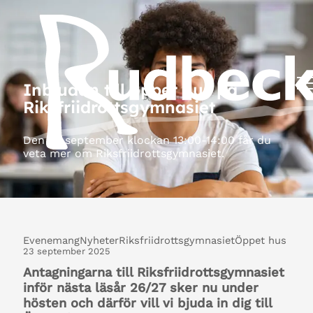
Inbjudan till öppet hus på
Riksfriidrottsgymnasiet
Den 29 september klockan 13:00-14:00 får du
veta mer om Riksfriidrottsgymnasiet.
Evenemang
Nyheter
Riksfriidrottsgymnasiet
Öppet hus
23 september 2025
Antagningarna till Riksfriidrottsgymnasiet
inför nästa läsår 26/27 sker nu under
hösten och därför vill vi bjuda in dig till