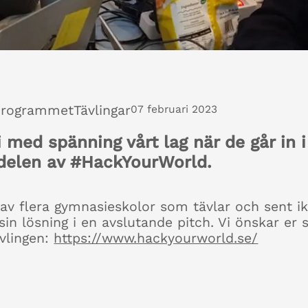
programmet
Tävlingar
07 februari 2023
vi med spänning vårt lag när de går in 
delen av #HackYourWorld.
v flera gymnasieskolor som tävlar och sent ikv
in lösning i en avslutande pitch. Vi önskar er st
vlingen:
https://www.hackyourworld.se/