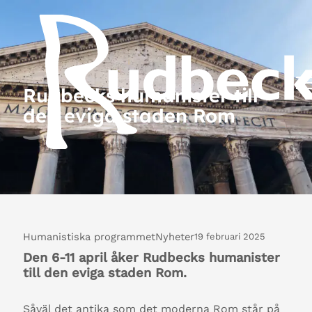
Rudbecks humanister till
den eviga staden Rom
Humanistiska programmet
Nyheter
19 februari 2025
Den 6-11 april åker Rudbecks humanister
till den eviga staden Rom.
Såväl det antika som det moderna Rom står på