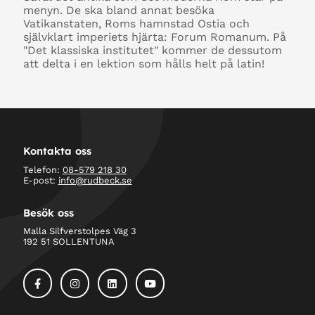
menyn. De ska bland annat besöka
Vatikanstaten, Roms hamnstad Ostia och
självklart imperiets hjärta: Forum Romanum. På
"Det klassiska institutet" kommer de dessutom
att delta i en lektion som hålls helt på latin!
Kontakta oss
Telefon:
08-579 218 30
E-post:
info@rudbeck.se
Besök oss
Malla Silfverstolpes Väg 3
192 51 SOLLENTUNA