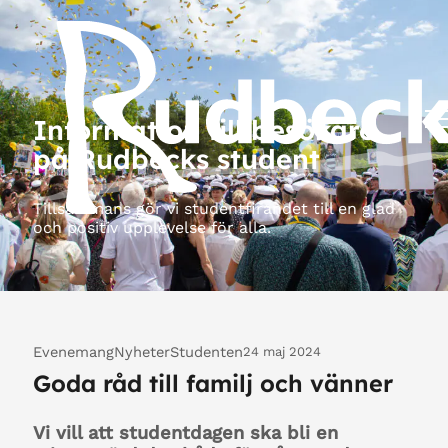
Information till besökare
på Rudbecks student
Tillsammans gör vi studentfirandet till en glad
och positiv upplevelse för alla.
Evenemang
Nyheter
Studenten
24 maj 2024
Goda råd till familj och vänner
Vi vill att studentdagen ska bli en